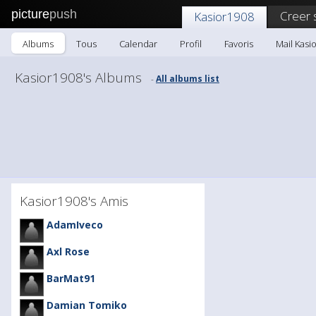
picture
push
Creer 
Kasior1908
Albums
Tous
Calendar
Profil
Favoris
Mail Kasi
Kasior1908's Albums
All albums list
-
Kasior1908's Amis
AdamIveco
Axl Rose
BarMat91
Damian Tomiko