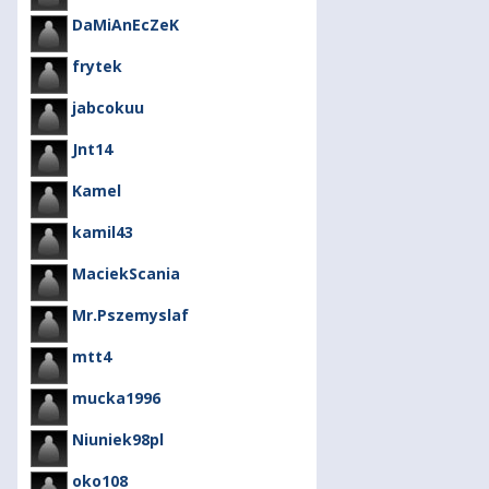
DaMiAnEcZeK
frytek
jabcokuu
Jnt14
Kamel
kamil43
MaciekScania
Mr.Pszemyslaf
mtt4
mucka1996
Niuniek98pl
oko108