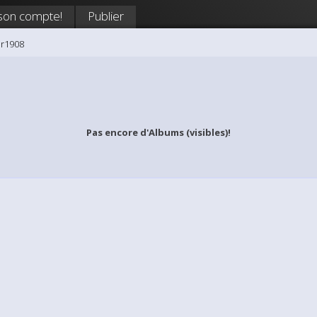
son compte!
Publier
or1908
Pas encore d'Albums (visibles)!